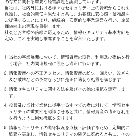
の存立に関わる重要な経営課題と認識しています。
当社は、社内外における様々なセキュリティ上の脅威からこれを
保護し、社会的責任を果たすと共に、お客様に安心感・信頼感を
ご提供することにより、継続的・安定的な事業運営を行い、企業
価値向上の実現を目指します。
社会とお客様の信頼に応えるため、情報セキュリティ基本方針を
定め、これを実施し推進することを宣言いたします。
当社の事業展開において、情報資産の取得、利用及び提供を行
う場合、社内関連規程に照らし適正に行います。
情報資産への不正アクセス、情報資産の紛失、漏えい、改ざん
及び破壊などの予防ならびに是正に適切な処置を講じます。
情報セキュリティに関する法令及びその他の規範を遵守しま
す。
役員及び当社で業務に従事するすべての者に対して、情報セキ
ュリティの重要性を認識させると共に、情報資産の適正な利用
を行うように周知徹底を図ります。
情報セキュリティの遵守状況を点検・評価するため、定期的に
監査を実施し、情報セキュリティの確保に努めると共に、その